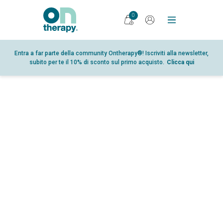
0
PRODOTTI
Entra a far parte della community Ontherapy®! Iscriviti alla newsletter,
subito per te il 10% di sconto sul primo acquisto.
Clicca qui
DIARIO
RICERCA
PUNTI VENDITA
GLOSSARIO
PARTNER
CHI SIAMO
CONTATTI
SHOP
AREA RISERVATA