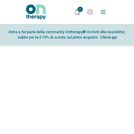
0
PRODOTTI
Entra a far parte della community Ontherapy®! Iscriviti alla newsletter,
subito per te il 10% di sconto sul primo acquisto.
Clicca qui
DIARIO
RICERCA
PUNTI VENDITA
GLOSSARIO
PARTNER
CHI SIAMO
CONTATTI
SHOP
AREA RISERVATA