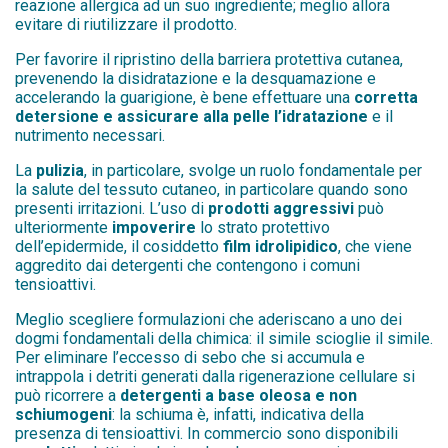
reazione allergica ad un suo ingrediente; meglio allora
evitare di riutilizzare il prodotto.
Per favorire il ripristino della barriera protettiva cutanea,
prevenendo la disidratazione e la desquamazione e
accelerando la guarigione, è bene effettuare una
corretta
detersione e assicurare alla pelle l’idratazione
e il
nutrimento necessari.
La
pulizia
, in particolare, svolge un ruolo fondamentale per
la salute del tessuto cutaneo, in particolare quando sono
presenti irritazioni. L’uso di
prodotti aggressivi
può
ulteriormente
impoverire
lo strato protettivo
dell’epidermide, il cosiddetto
film idrolipidico
, che viene
aggredito dai detergenti che contengono i comuni
tensioattivi.
Meglio scegliere formulazioni che aderiscano a uno dei
dogmi fondamentali della chimica:
il simile scioglie il simile
.
Per eliminare l’eccesso di sebo che si accumula e
intrappola i detriti generati dalla rigenerazione cellulare si
può ricorrere a
detergenti a base oleosa e non
schiumogeni
: la schiuma è, infatti, indicativa della
presenza di tensioattivi. In commercio sono disponibili