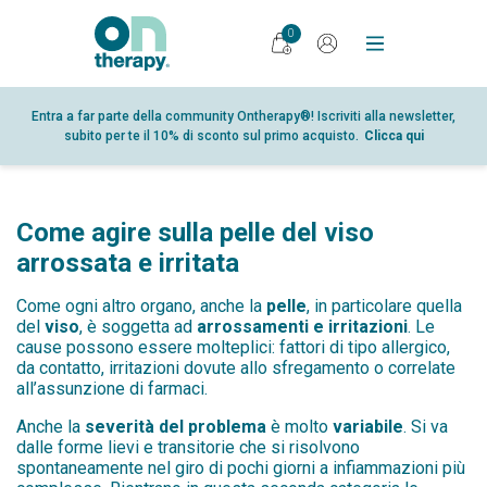
0
PRODOTTI
Entra a far parte della community Ontherapy®! Iscriviti alla newsletter,
subito per te il 10% di sconto sul primo acquisto.
Clicca qui
DIARIO
RICERCA
PUNTI VENDITA
Come agire sulla pelle del viso
GLOSSARIO
arrossata e irritata
PARTNER
Come ogni altro organo, anche la
pelle
, in particolare quella
del
viso
, è soggetta ad
arrossamenti e irritazioni
. Le
CHI SIAMO
cause possono essere molteplici: fattori di tipo allergico,
da contatto, irritazioni dovute allo sfregamento o correlate
CONTATTI
all’assunzione di farmaci.
SHOP
Anche la
severità del problema
è molto
variabile
. Si va
dalle forme lievi e transitorie che si risolvono
AREA RISERVATA
spontaneamente nel giro di pochi giorni a infiammazioni più