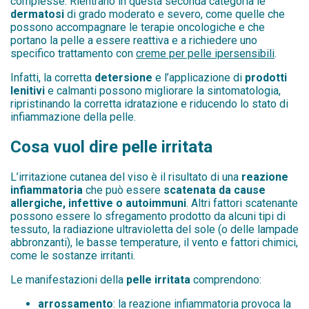
complesse. Rientrano in questa seconda categoria le
dermatosi
di grado moderato e severo, come quelle che
possono accompagnare le terapie oncologiche e che
portano la pelle a essere reattiva e a richiedere uno
specifico trattamento con
creme per pelle ipersensibili
.
Infatti, la corretta
detersione
e l’applicazione di
prodotti
lenitivi
e calmanti possono migliorare la sintomatologia,
ripristinando la corretta idratazione e riducendo lo stato di
infiammazione della pelle.
Cosa vuol dire pelle irritata
L’irritazione cutanea del viso è il risultato di una
reazione
infiammatoria
che può essere
scatenata da cause
allergiche, infettive o autoimmuni
. Altri fattori scatenante
possono essere lo sfregamento prodotto da alcuni tipi di
tessuto, la radiazione ultravioletta del sole (o delle lampade
abbronzanti), le basse temperature, il vento e fattori chimici,
come le sostanze irritanti.
Le manifestazioni della
pelle irritata
comprendono:
arrossamento
: la reazione infiammatoria provoca la