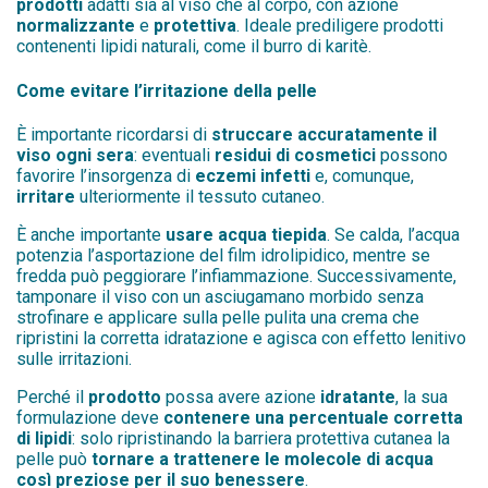
prodotti
adatti sia al viso che al corpo, con azione
normalizzante
e
protettiva
. Ideale prediligere prodotti
contenenti lipidi naturali, come il burro di karitè.
Come evitare l’irritazione della pelle
È importante ricordarsi di
struccare accuratamente il
viso ogni sera
: eventuali
residui di cosmetici
possono
favorire l’insorgenza di
eczemi infetti
e, comunque,
irritare
ulteriormente il tessuto cutaneo.
È anche importante
usare acqua tiepida
. Se calda, l’acqua
potenzia l’asportazione del film idrolipidico, mentre se
fredda può peggiorare l’infiammazione. Successivamente,
tamponare il viso con un asciugamano morbido senza
strofinare e applicare sulla pelle pulita una crema che
ripristini la corretta idratazione e agisca con effetto lenitivo
sulle irritazioni.
Perché il
prodotto
possa avere azione
idratante
, la sua
formulazione deve
contenere una percentuale corretta
di lipidi
: solo ripristinando la barriera protettiva cutanea la
pelle può
tornare a trattenere le molecole di acqua
così preziose per il suo benessere
.