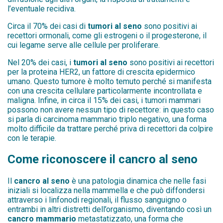
l’eventuale recidiva.
Circa il 70% dei casi di
tumori al seno
sono positivi ai
recettori ormonali, come gli estrogeni
o il
progesterone, il
cui legame serve alle cellule per proliferare.
Nel 20% dei casi, i
tumori
al seno
sono positivi ai
recettori
per la proteina HER2, un fattore di crescita epidermico
umano. Questo tumore è molto temuto perché si manifesta
con una crescita cellulare particolarmente incontrollata e
maligna. Infine, in circa il 15% dei casi, i tumori mammari
possono non avere nessun tipo di recettore: in questo caso
si parla di carcinoma mammario triplo negativo
,
una forma
molto difficile da trattare perché priva di recettori da colpire
con le terapie.
Come riconoscere il cancro al seno
Il
cancro al seno
è una patologia dinamica che nelle fasi
iniziali si localizza nella mammella e che può diffondersi
attraverso i linfonodi regionali, il flusso sanguigno o
entrambi in altri distretti dell’organismo, diventando così un
cancro mammario
metastatizzato, una forma che