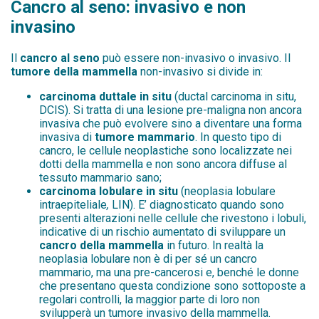
Cancro al seno: invasivo e non
invasino
Il
cancro al seno
può essere non-invasivo o invasivo. Il
tumore della mammella
non-invasivo si divide in:
carcinoma duttale in situ
(ductal carcinoma in situ,
DCIS). Si tratta di una lesione pre-maligna non ancora
invasiva che può evolvere sino a diventare una forma
invasiva di
tumore mammario
. In questo tipo di
cancro, le cellule neoplastiche sono localizzate nei
dotti della mammella e non sono ancora diffuse al
tessuto mammario sano;
carcinoma lobulare in situ
(neoplasia lobulare
intraepiteliale
,
LIN). E’ diagnosticato quando sono
presenti alterazioni nelle cellule che rivestono i lobuli,
indicative di un rischio aumentato di sviluppare un
cancro della mammella
in futuro. In realtà la
neoplasia lobulare non è di per sé un cancro
mammario, ma una pre-cancerosi e, benché le donne
che presentano questa condizione sono sottoposte a
regolari controlli, la maggior parte di loro non
svilupperà un tumore invasivo della mammella.