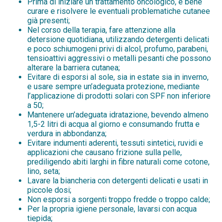
Prima di iniziare un trattamento oncologico, è bene
curare e risolvere le eventuali problematiche cutanee
già presenti;
Nel corso della terapia, fare attenzione alla
detersione quotidiana, utilizzando detergenti delicati
e poco schiumogeni privi di alcol, profumo, parabeni,
tensioattivi aggressivi o metalli pesanti che possono
alterare la barriera cutanea;
Evitare di esporsi al sole, sia in estate sia in inverno,
e usare sempre un’adeguata protezione, mediante
l’applicazione di prodotti solari con SPF non inferiore
a 50;
Mantenere un’adeguata idratazione, bevendo almeno
1,5-2 litri di acqua al giorno e consumando frutta e
verdura in abbondanza;
Evitare indumenti aderenti, tessuti sintetici, ruvidi e
applicazioni che causano frizione sulla pelle,
prediligendo abiti larghi in fibre naturali come cotone,
lino, seta;
Lavare la biancheria con detergenti delicati e usati in
piccole dosi;
Non esporsi a sorgenti troppo fredde o troppo calde;
Per la propria igiene personale, lavarsi con acqua
tiepida;