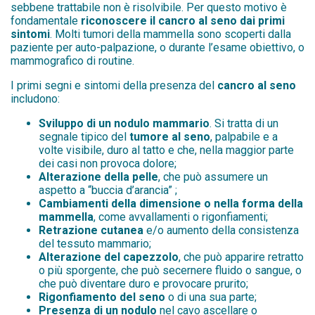
sebbene trattabile non è risolvibile. Per questo motivo è
fondamentale
riconoscere il cancro al seno dai primi
sintomi
. Molti tumori della mammella sono scoperti dalla
paziente per auto-palpazione, o durante l’esame obiettivo, o
mammografico di routine.
I primi segni e sintomi della presenza del
cancro al seno
includono:
Sviluppo di un nodulo mammario
. Si tratta di un
segnale tipico del
tumore al seno
, palpabile e a
volte visibile, duro al tatto e che, nella maggior parte
dei casi non provoca dolore;
Alterazione della pelle
, che può assumere un
aspetto a “buccia d’arancia” ;
Cambiamenti della dimensione o nella forma della
mammella
, come avvallamenti o rigonfiamenti;
Retrazione cutanea
e/o aumento della consistenza
del tessuto mammario;
Alterazione del capezzolo
, che può apparire retratto
o più sporgente, che può secernere fluido o sangue, o
che può diventare duro e provocare prurito;
Rigonfiamento del seno
o di una sua parte;
Presenza di un nodulo
nel cavo ascellare o