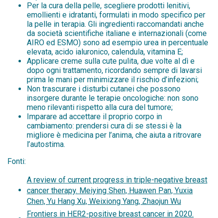
Per la cura della pelle, scegliere prodotti lenitivi,
emollienti e idratanti, formulati in modo specifico per
la pelle in terapia. Gli ingredienti raccomandati anche
da società scientifiche italiane e internazionali (come
AIRO ed ESMO) sono ad esempio urea in percentuale
elevata, acido ialuronico, calendula, vitamina E;
Applicare creme sulla cute pulita, due volte al dì e
dopo ogni trattamento, ricordando sempre di lavarsi
prima le mani per minimizzare il rischio d’infezioni;
Non trascurare i disturbi cutanei che possono
insorgere durante le terapie oncologiche: non sono
meno rilevanti rispetto alla cura del tumore;
Imparare ad accettare il proprio corpo in
cambiamento: prendersi cura di se stessi è la
migliore è medicina per l’anima, che aiuta a ritrovare
l’autostima.
Fonti:
A review of current progress in triple-negative breast
cancer therapy. Meiying Shen, Huawen Pan, Yuxia
Chen, Yu Hang Xu, Weixiong Yang, Zhaojun Wu
Frontiers in HER2-positive breast cancer in 2020.