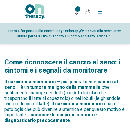
0
PRODOTTI
Entra a far parte della community Ontherapy®! Iscriviti alla newsletter,
subito per te il 10% di sconto sul primo acquisto.
Clicca qui
DIARIO
RICERCA
PUNTI VENDITA
Come riconoscere il cancro al seno: i
GLOSSARIO
sintomi e i segnali da monitorare
PARTNER
Il
carcinoma mammario
– più generalmente
cancro al
seno
– è un
tumore maligno della mammella
che
CHI SIAMO
solitamente insorge nei dotti (condotti tubulari che
trasportano il latte al capezzolo) o nei lobuli (le ghiandole
CONTATTI
che producono il latte). Il
carcinoma mammari
o
è una
patologia che può divenire sistemica e per questo motivo è
SHOP
importante
riconoscerlo dai primi sintomi e
AREA RISERVATA
diagnosticarlo precocemente
.