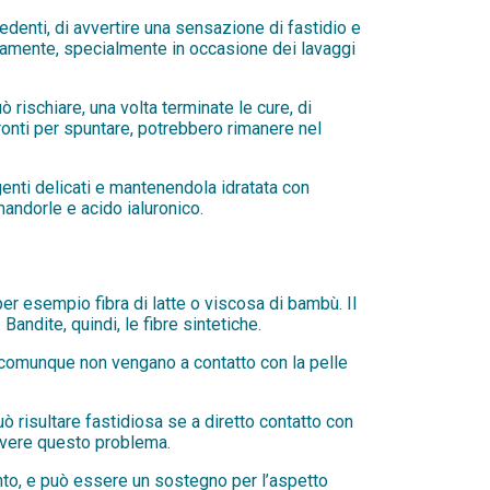
edenti, di avvertire una sensazione di fastidio e
sivamente, specialmente in occasione dei lavaggi
 rischiare, una volta terminate le cure, di
 pronti per spuntare, potrebbero rimanere nel
genti delicati e mantenendola idratata con
 mandorle e acido ialuronico.
per esempio fibra di latte o viscosa di bambù. Il
Bandite, quindi, le fibre sintetiche.
he comunque non vengano a contatto con la pelle
uò risultare fastidiosa se a diretto contatto con
solvere questo problema.
nto, e può essere un sostegno per l’aspetto