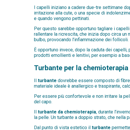
I capelli iniziano a cadere due-tre settimane do
irritazione alla cute, o una specie di indolenzi
e quando vengono pettinati.
Per questo sarebbe opportuno tagliare i capelli m
rallentare la ricrescita, che inizia dopo circa u
bulbo, provocando l’infiammazione dei follicoli.
È opportuno invece, dopo la caduta dei capelli,
prodotti emollienti e lenitivi, per esempio a base
Turbante per la chemioterapia 
Il
turbante
dovrebbe essere composto di fibre nat
materiale ideale è anallergico e traspirante, cald
Per essere più confortevole e non irritare la pe
del capo.
Il
turbante da chemioterapia
, durante l’inver
la pelle. Un turbante a doppio strato, che nella 
Dal punto di vista estetico il
turbante
permette 