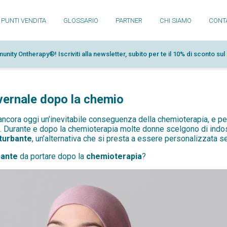
PUNTI VENDITA
GLOSSARIO
PARTNER
CHI SIAMO
CONTA
unity Ontherapy®! Iscriviti alla newsletter, subito per te il 10% di sconto su
vernale dopo la chemio
e, ancora oggi un’inevitabile conseguenza della chemioterapia, e p
enti. Durante e dopo la chemioterapia molte donne scelgono di ind
turbante
, un’alternativa che si presta a essere personalizzata s
bante
da portare dopo la
chemioterapia
?