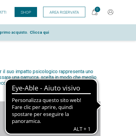
0
TTI
SHOP
AREA RISERVATA
l primo acquisto.
Clicca qui
er il suo impatto psicologico rappresenta uno
ossare una parrucca, scelta in modo che meglio
econdo il gusto di ognuna.