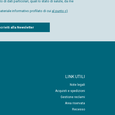
di dati particolari, quali lo stato di salute, da me
teriale informativo profilato di cui
al punto c)
LINK UTILI
Note legali
Acquisti e spedizioni
Gestione reclami
Area riservata
Recesso