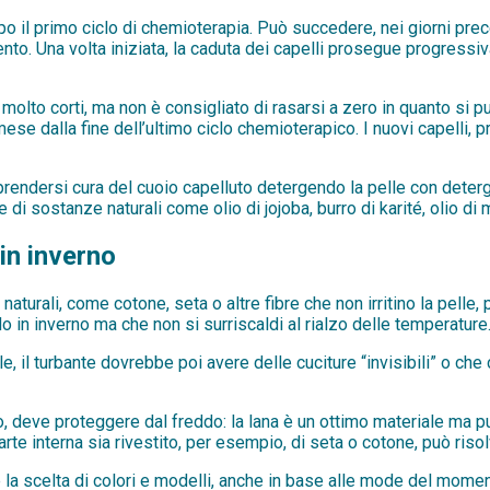
po il primo ciclo di chemioterapia. Può succedere, nei giorni prec
mento. Una volta iniziata, la caduta dei capelli prosegue progres
olto corti, ma non è consigliato di rasarsi a zero in quanto si può
n mese dalla fine dell’ultimo ciclo chemioterapico. I nuovi capelli,
 prendersi cura del cuoio capelluto detergendo la pelle con deter
 di sostanze naturali come olio di jojoba, burro di karité, olio di
in inverno
urali, come cotone, seta o altre fibre che non irritino la pelle, 
o in inverno ma che non si surriscaldi al rialzo delle temperature. 
lle, il turbante dovrebbe poi avere delle cuciture “invisibili” o c
no, deve proteggere dal freddo: la lana è un ottimo materiale ma p
parte interna sia rivestito, per esempio, di seta o cotone, può ri
la scelta di colori e modelli, anche in base alle mode del mome