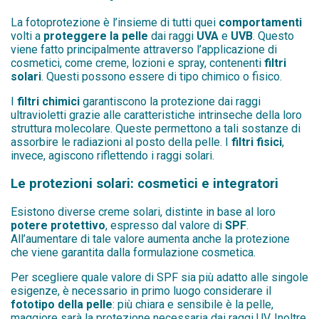
La fotoprotezione è l’insieme di tutti quei
comportamenti
volti a
proteggere la pelle
dai raggi
UVA
e
UVB
. Questo
viene fatto principalmente attraverso l’applicazione di
cosmetici, come creme, lozioni e spray, contenenti
filtri
solari
. Questi possono essere di tipo chimico o fisico.
I
filtri chimici
garantiscono la protezione dai raggi
ultravioletti grazie alle caratteristiche intrinseche della loro
struttura molecolare. Queste permettono a tali sostanze di
assorbire le radiazioni al posto della pelle. I
filtri fisici
,
invece, agiscono riflettendo i raggi solari.
Le protezioni solari: cosmetici e integratori
Esistono diverse creme solari, distinte in base al loro
potere protettivo
, espresso dal valore di
SPF
.
All’aumentare di tale valore aumenta anche la protezione
che viene garantita dalla formulazione cosmetica.
Per scegliere quale valore di SPF sia più adatto alle singole
esigenze, è necessario in primo luogo considerare il
fototipo della pelle
: più chiara e sensibile è la pelle,
maggiore sarà la protezione necessaria dai raggi UV. Inoltre,