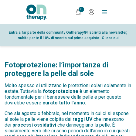
0
PRODOTTI
Entra a far parte della community Ontherapy®! Iscriviti alla newsletter,
subito per te il 10% di sconto sul primo acquisto.
Clicca qui
DIARIO
RICERCA
PUNTI VENDITA
Fotoprotezione: l’importanza di
GLOSSARIO
proteggere la pelle dal sole
PARTNER
Molto spesso si utilizzano le protezioni solari solamente in
estate. Tuttavia la
fotoprotezione
è un elemento
CHI SIAMO
fondamentale per il benessere della pelle e per questo
dovrebbe essere
curato tutto l’anno
.
CONTATTI
Che sia agosto o febbraio, nel momento in cui ci si espone
SHOP
al sole la pelle viene colpita dai
raggi UV
che innescano
dei
processi ossidativi
che danneggiano la pelle. È
AREA RISERVATA
sicuramente vero che ci sono periodi dell’anno in cui questi