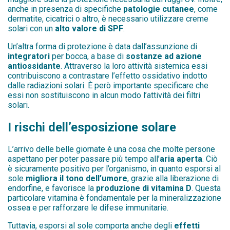
anche in presenza di specifiche
patologie cutanee
, come
dermatite, cicatrici o altro, è necessario utilizzare creme
solari con un
alto valore di SPF
.
Un’altra forma di protezione è data dall’assunzione di
integratori
per bocca, a base di
sostanze ad azione
antiossidante
. Attraverso la loro attività sistemica essi
contribuiscono a contrastare l’effetto ossidativo indotto
dalle radiazioni solari. È però importante specificare che
essi non sostituiscono in alcun modo l’attività dei filtri
solari.
I rischi dell’esposizione solare
L’arrivo delle belle giornate è una cosa che molte persone
aspettano per poter passare più tempo all’
aria aperta
. Ciò
è sicuramente positivo per l’organismo, in quanto esporsi al
sole
migliora il tono dell’umore
, grazie alla liberazione di
endorfine, e favorisce la
produzione di vitamina D
. Questa
particolare vitamina è fondamentale per la mineralizzazione
ossea e per rafforzare le difese immunitarie.
Tuttavia, esporsi al sole comporta anche degli
effetti