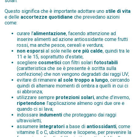
solari.
Questo significa che è importante adottare uno
stile di vita
e delle
accortezze quotidiane
che prevedano azioni
come:
curare l’
alimentazione
, facendo attenzione ad
inserire alimenti ad azione antiossidante come frutti
rossi, ma anche pesce, cereali e verdura;
non esporsi
al sole nelle
ore più calde
, quindi tra le
11 e le 15, soprattutto d’estate;
scegliere
cosmetici
con filtri solari
fotostabili
(caratteristica che se è presente è scritta sulla
confezione) che non vengono degradati dai raggi UV;
evitare di rimanere
al sole troppo a lungo
, cercando
quindi di alternare momenti di ombra a quelli in cui ci
si abbronza;
utilizzare sempre
protezioni solari
, anche d’inverno,
ripetendone
l’applicazione almeno ogni due ore e
quando ci si lava;
indossare
indumenti
che proteggano dai raggi
ultravioletti;
assumere
integratori
a base di
antiossidanti
, come
vitamine E o C, ubichinone e licopene, per prevenire la