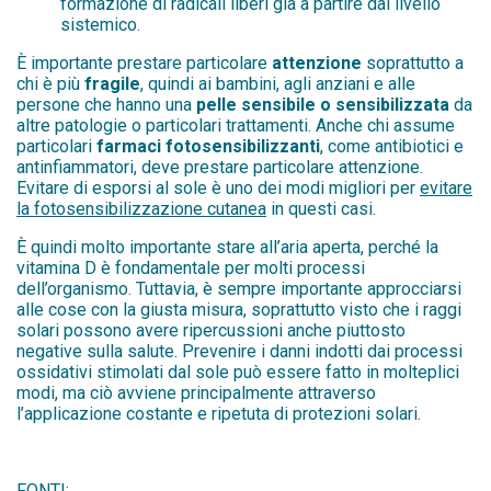
formazione di radicali liberi già a partire dal livello
sistemico.
È importante prestare particolare
attenzione
soprattutto a
chi è più
fragile
, quindi ai bambini, agli anziani e alle
persone che hanno una
pelle sensibile o sensibilizzata
da
altre patologie o particolari trattamenti. Anche chi assume
particolari
farmaci fotosensibilizzanti
, come antibiotici e
antinfiammatori, deve prestare particolare attenzione.
Evitare di esporsi al sole è uno dei modi migliori per
evitare
la fotosensibilizzazione cutanea
in questi casi.
È quindi molto importante stare all’aria aperta, perché la
vitamina D è fondamentale per molti processi
dell’organismo. Tuttavia, è sempre importante approcciarsi
alle cose con la giusta misura, soprattutto visto che i raggi
solari possono avere ripercussioni anche piuttosto
negative sulla salute. Prevenire i danni indotti dai processi
ossidativi stimolati dal sole può essere fatto in molteplici
modi, ma ciò avviene principalmente attraverso
l’applicazione costante e ripetuta di protezioni solari.
FONTI: