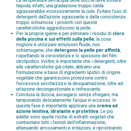
La temperatura dell’acqua della doccia deve essere
tiepida; infatti, una gradazione troppo calda
sgrasserebbe eccessivamente la cute. Evitare l’uso di
detergenti dall’azione sgrassante e dalla consistenza
troppo schiumosa: i prodotti con queste
caratteristiche aggrediscono la pelle.
Per la propria igiene e per eliminare i residui di
cloro
della piscina e sui effetti sulla pelle
, la cosa
migliore è utilizzare emulsioni fluide, non
schiumogene, che
detergono la pelle per affinità
,
rispettando la consistenza e lo spessore del film
idrolipidico. Inoltre, è importante che i detergenti, oltre
alle caratteristiche già citate, abbiano una
formulazione a base di ingredienti lipidici di origine
vegetale che garantiscono protezione contro
l’eccessiva secchezza e la desquamazione, oltre ad
un’azione decongestionate e rinfrescante.
Conclusa la doccia, asciugarsi senza sfregare, ma
tamponando delicatamente l’acqua in eccesso. In
questa fase è importante applicare una
crema ad
azione lenitiva, idratante e protettiva
. Le più
adatte sono quelle ricche di estratti vegetali che
contrastano tutti i fastidi dell’infiammazione,
attenuando arrossamenti e irritazioni, e ripristinando