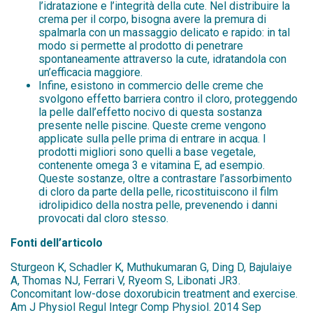
l’idratazione e l’integrità della cute. Nel distribuire la
crema per il corpo, bisogna avere la premura di
spalmarla con un massaggio delicato e rapido: in tal
modo si permette al prodotto di penetrare
spontaneamente attraverso la cute, idratandola con
un’efficacia maggiore.
Infine, esistono in commercio delle creme che
svolgono effetto barriera contro il cloro, proteggendo
la pelle dall’effetto nocivo di questa sostanza
presente nelle piscine. Queste creme vengono
applicate sulla pelle prima di entrare in acqua. I
prodotti migliori sono quelli a base vegetale,
contenente omega 3 e vitamina E, ad esempio.
Queste sostanze, oltre a contrastare l’assorbimento
di cloro da parte della pelle, ricostituiscono il film
idrolipidico della nostra pelle, prevenendo i danni
provocati dal cloro stesso.
Fonti dell’articolo
Sturgeon K, Schadler K, Muthukumaran G, Ding D, Bajulaiye
A, Thomas NJ, Ferrari V, Ryeom S, Libonati JR3.
Concomitant low-dose doxorubicin treatment and exercise.
Am J Physiol Regul Integr Comp Physiol. 2014 Sep