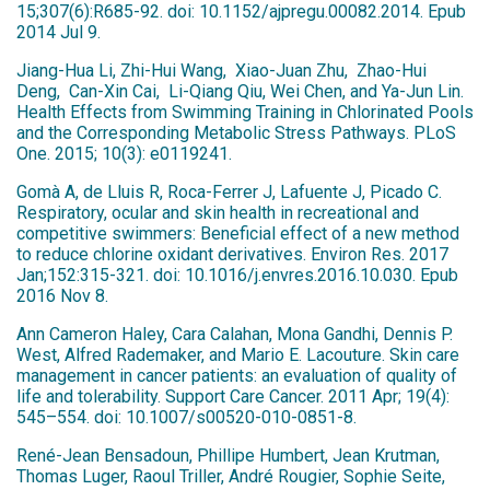
15;307(6):R685-92. doi: 10.1152/ajpregu.00082.2014. Epub
2014 Jul 9.
Jiang-Hua Li, Zhi-Hui Wang, Xiao-Juan Zhu, Zhao-Hui
Deng, Can-Xin Cai, Li-Qiang Qiu, Wei Chen, and Ya-Jun Lin.
Health Effects from Swimming Training in Chlorinated Pools
and the Corresponding Metabolic Stress Pathways. PLoS
One. 2015; 10(3): e0119241.
Gomà A, de Lluis R, Roca-Ferrer J, Lafuente J, Picado C.
Respiratory, ocular and skin health in recreational and
competitive swimmers: Beneficial effect of a new method
to reduce chlorine oxidant derivatives. Environ Res. 2017
Jan;152:315-321. doi: 10.1016/j.envres.2016.10.030. Epub
2016 Nov 8.
Ann Cameron Haley, Cara Calahan, Mona Gandhi, Dennis P.
West, Alfred Rademaker, and Mario E. Lacouture. Skin care
management in cancer patients: an evaluation of quality of
life and tolerability. Support Care Cancer. 2011 Apr; 19(4):
545–554. doi: 10.1007/s00520-010-0851-8.
René-Jean Bensadoun, Phillipe Humbert, Jean Krutman,
Thomas Luger, Raoul Triller, André Rougier, Sophie Seite,