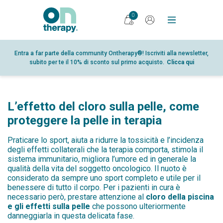
0
PRODOTTI
Entra a far parte della community Ontherapy®! Iscriviti alla newsletter,
subito per te il 10% di sconto sul primo acquisto.
Clicca qui
DIARIO
RICERCA
PUNTI VENDITA
L’effetto del cloro sulla pelle, come
GLOSSARIO
proteggere la pelle in terapia
PARTNER
Praticare lo sport, aiuta a ridurre la tossicità e l’incidenza
degli effetti collaterali che la terapia comporta, stimola il
CHI SIAMO
sistema immunitario, migliora l’umore ed in generale la
qualità della vita del soggetto oncologico. Il nuoto è
CONTATTI
considerato da sempre uno sport completo e utile per il
benessere di tutto il corpo. Per i pazienti in cura è
SHOP
necessario però, prestare attenzione al
cloro della piscina
AREA RISERVATA
e gli effetti sulla pelle
che possono ulteriormente
danneggiarla in questa delicata fase.