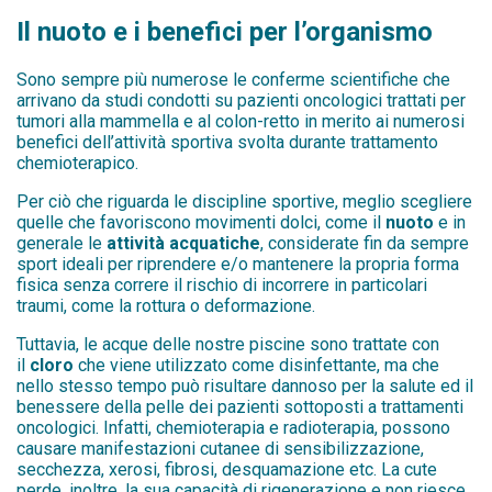
Il nuoto e i benefici per l’organismo
Sono sempre più numerose le conferme scientifiche che
arrivano da studi condotti su pazienti oncologici trattati per
tumori alla mammella e al colon-retto in merito ai numerosi
benefici dell’attività sportiva svolta durante trattamento
chemioterapico.
Per ciò che riguarda le discipline sportive, meglio scegliere
quelle che favoriscono movimenti dolci, come il
nuoto
e in
generale le
attività acquatiche
, considerate fin da sempre
sport ideali per riprendere e/o mantenere la propria forma
fisica senza correre il rischio di incorrere in particolari
traumi, come la rottura o deformazione.
Tuttavia, le acque delle nostre piscine sono trattate con
il
cloro
che viene utilizzato come disinfettante, ma che
nello stesso tempo può risultare dannoso per la salute ed il
benessere della pelle dei pazienti sottoposti a trattamenti
oncologici. Infatti, chemioterapia e radioterapia, possono
causare manifestazioni cutanee di sensibilizzazione,
secchezza, xerosi, fibrosi, desquamazione etc. La cute
perde, inoltre, la sua capacità di rigenerazione e non riesce