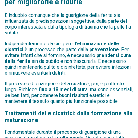
per migliorarle e ridurle
È indubbio comunque che la guarigione della ferita sia
influenzata da predisposizioni soggettive, dalla parte del
corpo interessata e dalla tipologia di trauma che la pelle ha
subito.
Indipendentemente da ciò, però, l’
eliminazione delle
cicatrici
è un processo che parte dalla
prevenzione
. Per
evitare infatti che si formino, è necessario
prendersi cura
della ferita
sin da subito e non trascurarla. È necessario
quindi mantenerla pulita e disinfettata, per evitare infezioni
e rimuovere eventuali detriti.
Il processo di guarigione della cicatrice, poi, è piuttosto
lungo. Richiede
fino a 18 mesi di cura
, ma sono essenziali,
se ben fatti, per ottenere buoni risultati estetici e
mantenere il tessuto quanto più funzionale possibile.
Trattamenti delle cicatrici: dalla formazione alla
maturazione
Fondamentale durante il processo di guarigione di una
cicatrice è mantenere la
pelle umida
. Questo viene fatto