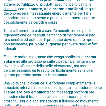
attraverso l’utilizzo di
prodotti specifici per cicatrici e
cheloidi
, come
pomate, oli e creme emollienti
, le quali
devono essere massaggiate energicamente per farle
assorbire completamente e poi devono essere coperte
possibilmente da cerotti e garze.
Tutto ciò permetterà di creare l’ambiente ideale per la
rigenerazione dei tessuti, cercando di mantenere la loro
funzionalità ed estetica. Il processo deve essere ripetuto,
possibilmente,
più volte al giorno
per avere degli effetti
ottimali.
È inoltre molto importante che venga applicata la
crema
solare
ad alta protezione sulle cicatrici, per evitare che
diventino più scure della pelle circostante, ma anche
perché, essendo un tessuto particolarmente sensibile,
questo potrebbe incorrere in scottature.
Una volta che la cicatrice si è formata completamente, è
possibile intervenire andando ad applicare quotidianamente
creme e/o olio emollienti
con massaggi profondi per
impedire che il tessuto cicatriziale aderisca ai piani
profondi, s’irrigidisca impedendo il fisiologico movimento
della pelle. In caso di iperpigmentazione, imbrunimento,