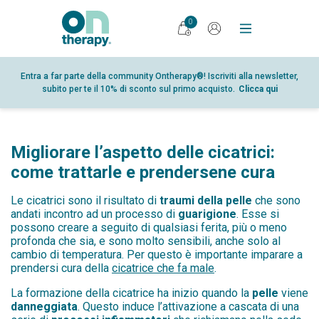
0
PRODOTTI
Entra a far parte della community Ontherapy®! Iscriviti alla newsletter,
subito per te il 10% di sconto sul primo acquisto.
Clicca qui
DIARIO
RICERCA
PUNTI VENDITA
Migliorare l’aspetto delle cicatrici:
GLOSSARIO
come trattarle e prendersene cura
PARTNER
Le cicatrici sono il risultato di
traumi della pelle
che sono
andati incontro ad un processo di
guarigione
. Esse si
CHI SIAMO
possono creare a seguito di qualsiasi ferita, più o meno
profonda che sia, e sono molto sensibili, anche solo al
CONTATTI
cambio di temperatura. Per questo è importante imparare a
prendersi cura della
cicatrice che fa male
.
SHOP
La formazione della cicatrice ha inizio quando la
pelle
viene
AREA RISERVATA
danneggiata
. Questo induce l’attivazione a cascata di una