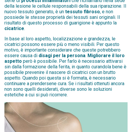
serie di
processi infiammatori
che richiamano nella sede
della lesione le cellule responsabili della sua riparazione. Il
nuovo tessuto generato, è un
tessuto fibroso
, e non
possiede le stesse proprietà dei tessuti sani originali. Il
risultato di questo processo di guarigione è appunto la
cicatrice
.
In base al loro aspetto, localizzazione e grandezza, le
cicatrici possono essere più o meno visibili. Per questo
motivo, è importante considerare che queste potrebbero
essere causa di
disagi per la persona
.
Migliorare il loro
aspetto
però è possibile. Per farlo è necessario attivarsi
sin dalla formazione della ferita, in quanto curandola bene è
possibile prevenire il nascere di cicatrici con un brutto
aspetto. Quando poi questa si è formata, è necessario
continuare a prendersene cura. Se i risultati ottenuti ancora
non sono quelli desiderati, diverse sono le soluzioni
estetiche a cui si può ricorrere.