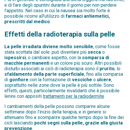
e di fare degli spuntini durante il giorno per non perdere
l’appetito. Nel caso in cui la nausea sia molto forte è
possibile ricorre all’utilizzo di
farmaci antiemetici,
prescritti dal medico
.
Effetti della radioterapia sulla pelle
La pelle irradiata diviene molto sensibile
, come fosse
stata scottata dal sole: può diventare più
secca
o
ispessirsi
, o cambiare aspetto, con la
comparsa di
macchie permanenti
e un colore più scuro. Altri possibili
disturbi associati ai cicli di radioterapia sono il
prurito
, lo
sfaldamento della parte superficiale
, fino alla comparsa
di
gonfiore
con la formazione di
vesciche
o
ulcere
,
soprattutto nelle zone dove la pelle è più sottile. Sono
effetti, questi, particolarmente invalidanti che è possibile
lenire con appositi
trattamenti per la radiodermite
.
I cambiamenti della pelle possono comparire alcune
settimane dopo l’inizio della terapia, e in genere si
attenuano fino a scomparire qualche tempo dopo la fine dei
cicli lasciando
pochi segni sulla pelle, grazie alla giusta
prevenzione
.