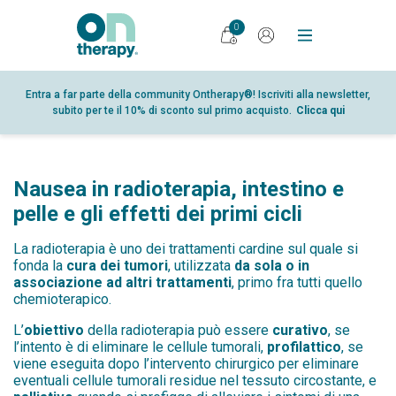
0
PRODOTTI
Entra a far parte della community Ontherapy®! Iscriviti alla newsletter,
subito per te il 10% di sconto sul primo acquisto.
Clicca qui
DIARIO
RICERCA
PUNTI VENDITA
Nausea in radioterapia, intestino e
GLOSSARIO
pelle e gli effetti dei primi cicli
PARTNER
La radioterapia è uno dei trattamenti cardine sul quale si
fonda la
cura dei tumori
, utilizzata
da sola o in
CHI SIAMO
associazione ad altri trattamenti
, primo fra tutti quello
chemioterapico.
CONTATTI
L’
obiettivo
della radioterapia può essere
curativo
, se
SHOP
l’intento è di eliminare le cellule tumorali,
profilattico
, se
viene eseguita dopo l’intervento chirurgico per eliminare
AREA RISERVATA
eventuali cellule tumorali residue nel tessuto circostante, e