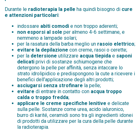
Durante le
radioterapia la pelle
ha quindi bisogno di
cure
e attenzioni particolari
:
indossare
abiti comodi
e non troppo aderenti;
non esporsi al sole
per almeno 4-6 settimane, e
nemmeno a lampade solari;
per la rasatura della barba meglio un
rasoio elettrico
;
evitare la depilazione
con creme, rasoi o cerette;
per la
detersione
utilizzare
acqua tiepida
e
saponi
delicati
privi di sostanze schiumogene che
detergono la pelle per affinità, senza intaccare lo
strato idrolipidico e predispongono la cute a ricevere i
benefici dell’applicazione degli altri prodotti;
asciugarsi senza strofinare
la pelle;
evitare
di entrare in contatto con
acqua troppo
calda o troppo fredda
;
applicare le creme specifiche lenitive
e delicate
sulla pelle. Sostanze come urea, acido ialuronico,
burro di karité, ceramidi sono tra gli ingredienti idonei
di prodotti da utilizzare per la cura della pelle durante
la radioterapia.