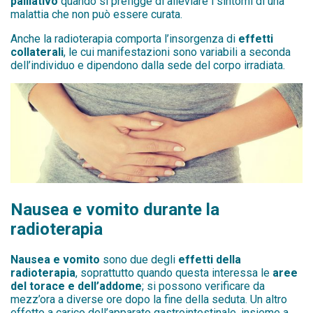
palliativo
quando si prefigge di alleviare i sintomi di una
malattia che non può essere curata.
Anche la radioterapia comporta l’insorgenza di
effetti
collaterali
, le cui manifestazioni sono variabili a seconda
dell’individuo e dipendono dalla sede del corpo irradiata.
Nausea e vomito durante la
radioterapia
Nausea e vomito
sono due degli
effetti della
radioterapia
, soprattutto quando questa interessa le
aree
del torace e dell’addome
; si possono verificare da
mezz’ora a diverse ore dopo la fine della seduta. Un altro
effetto a carico dell’apparato gastrointestinale, insieme a