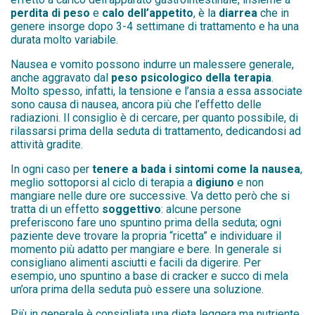
perdita di peso
e
calo dell’appetito
, è la
diarrea
che in
genere insorge dopo 3-4 settimane di trattamento e ha una
durata molto variabile.
Nausea e vomito possono indurre un malessere generale,
anche aggravato dal
peso psicologico della terapia
.
Molto spesso, infatti, la tensione e l’ansia a essa associate
sono causa di nausea, ancora più che l’effetto delle
radiazioni. Il consiglio è di cercare, per quanto possibile, di
rilassarsi prima della seduta di trattamento, dedicandosi ad
attività gradite.
In ogni caso per
tenere a bada i sintomi come la nausea
,
meglio sottoporsi al ciclo di terapia a
digiuno
e non
mangiare nelle dure ore successive. Va detto però che si
tratta di un effetto
soggettivo
: alcune persone
preferiscono fare uno spuntino prima della seduta; ogni
paziente deve trovare la propria “ricetta” e individuare il
momento più adatto per mangiare e bere. In generale si
consigliano alimenti asciutti e facili da digerire. Per
esempio, uno spuntino a base di cracker e succo di mela
un’ora prima della seduta può essere una soluzione.
Più in generale è consigliata una dieta leggera ma nutriente,