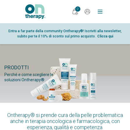
0
PRODOTTI
Entra a far parte della community Ontherapy®! Iscriviti alla newsletter,
subito per te il 10% di sconto sul primo acquisto.
Clicca qui
DIARIO
RICERCA
PUNTI VENDITA
PRODOTTI
GLOSSARIO
Perché e come scegliere le
PARTNER
soluzioni Ontherapy®
CHI SIAMO
CONTATTI
SHOP
Ontherapy® si prende cura della pelle problematica
AREA RISERVATA
anche in terapia oncologica e farmacologica, con
esperienza, qualità e competenza.