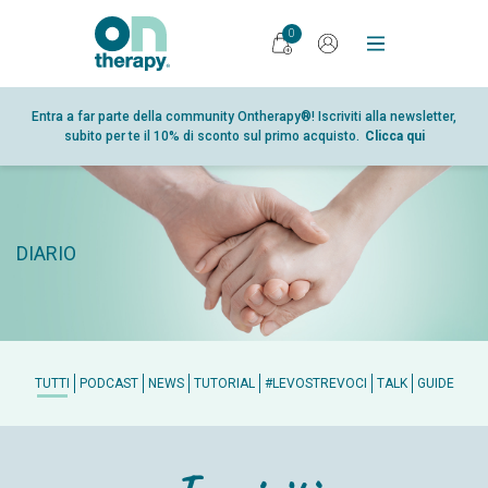
0
PRODOTTI
Entra a far parte della community Ontherapy®! Iscriviti alla newsletter,
subito per te il 10% di sconto sul primo acquisto.
Clicca qui
DIARIO
RICERCA
PUNTI VENDITA
DIARIO
GLOSSARIO
PARTNER
CHI SIAMO
CONTATTI
TUTTI
PODCAST
NEWS
TUTORIAL
#LEVOSTREVOCI
TALK
GUIDE
SHOP
AREA RISERVATA