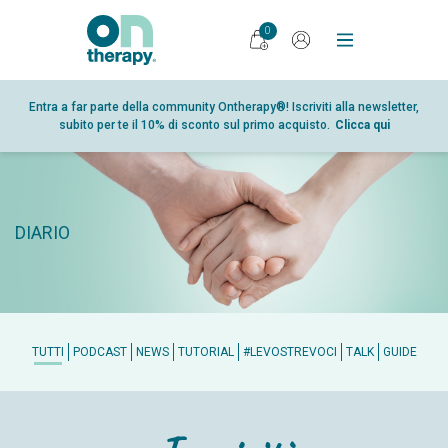
0
PRODOTTI
Entra a far parte della community Ontherapy®! Iscriviti alla newsletter,
subito per te il 10% di sconto sul primo acquisto.
Clicca qui
DIARIO
RICERCA
PUNTI VENDITA
DIARIO
GLOSSARIO
PARTNER
CHI SIAMO
CONTATTI
TUTTI
PODCAST
NEWS
TUTORIAL
#LEVOSTREVOCI
TALK
GUIDE
SHOP
AREA RISERVATA