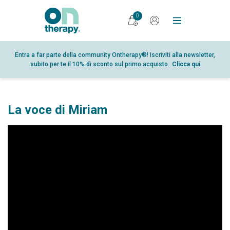
0
PRODOTTI
Entra a far parte della community Ontherapy®! Iscriviti alla newsletter,
subito per te il 10% di sconto sul primo acquisto.
Clicca qui
DIARIO
RICERCA
PUNTI VENDITA
La voce di Miriam
GLOSSARIO
PARTNER
CHI SIAMO
CONTATTI
SHOP
AREA RISERVATA